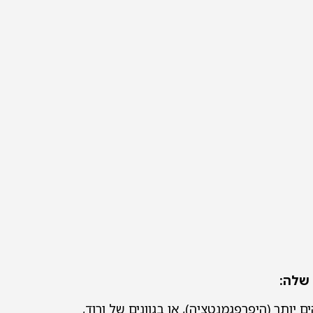
 שלה:
ם יותר (היפרפגמנטציה), או בגוונים של ורוד,