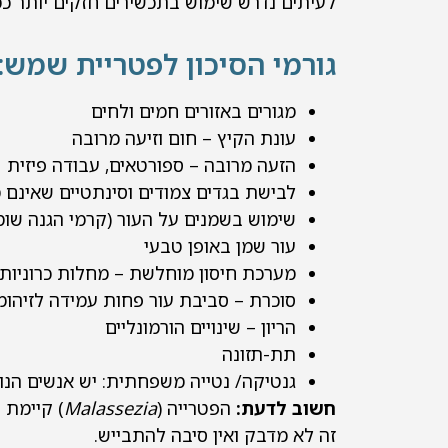
לעיתים נדרש שימוש בתכשירים חזקים יותר כ
גורמי הסיכון לפטריית שמש:
מגורים באזורים חמים ולחים
עונת הקיץ – חום וזיעה מרובה
הזעה מרובה – ספורטאים, עבודה פיזית
לבישת בגדים צמודים וסינתטיים שאינם מ
שימוש בשמנים על העור (קרמי הגנה שומנ
עור שמן באופן טבעי
מערכת חיסון מוחלשת – מחלות כרוניות,
סוכרת – סביבת עור פחות עמידה לזיהומ
הריון – שינויים הורמונליים
תת-תזונה
גנטיקה/ נטייה משפחתית: יש אנשים הנוט
חשוב לדעת:
הפטרייה (
Malassezia
) קיימת 
זה לא מדבק ואין סיבה להתבייש.