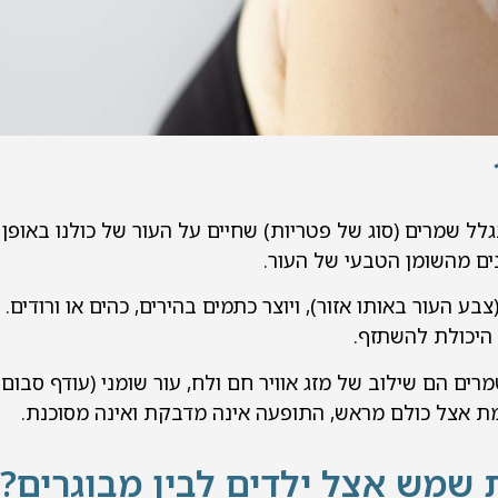
Tinea Versico) מתפרצת בגלל שמרים (סוג של פטריות) שחיים על העור של כו
ים מהשומן הטבעי של העור.
בע העור באותו אזור), ויוצר כתמים בהירים, כהים או ורודי
 היכולת להשתזף.
ם הם שילוב של מזג אוויר חם ולח, עור שומני (עודף סבום) א
מת אצל כולם מראש, התופעה אינה מדבקת ואינה מסוכנת.
 שמש אצל ילדים לבין מבוגרים?